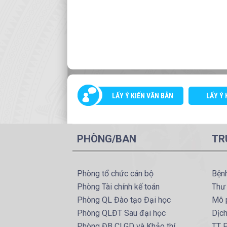
LẤY Ý KIẾN VĂN BẢN
LẤY Ý 
PHÒNG/BAN
TR
Phòng tổ chức cán bộ
Bện
Phòng Tài chính kế toán
Thư
Phòng QL Đào tạo Đại học
Mô 
Phòng QLĐT Sau đại học
Dịc
Phòng ĐB CLGD và Khảo thí
TT P