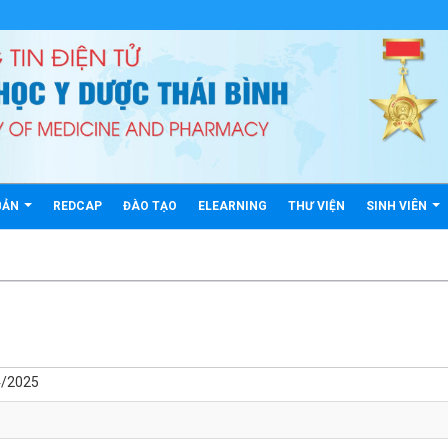
BẢN
REDCAP
ĐÀO TẠO
ELEARNING
THƯ VIỆN
SINH VIÊN
4/2025