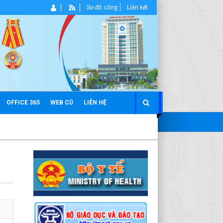
Sơ đồ cổng
Liên kết
OFFICE 365
WEB CŨ
LIÊN HỆ