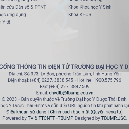
iên cứu Dân số & PTNT
Khoa Khoa học Y Sinh
 học ứng dụng
Khoa KHCB
 Y tế
 CỔNG THÔNG TIN ĐIỆN TỬ TRƯỜNG ĐẠI HỌC Y D
Địa chỉ: Số 373, Lý Bôn, phường Trần Lãm, tỉnh Hưng Yên
Điện thoại: (+84) 0227. 3838.545 - Hotline: 1900.575.796
Fax: (+84) 227. 3847.509
Email:
dhydtb@tbump.edu.vn
© 2023 - Bản quyền thuộc về Trường Đại học Y Dược Thái Bình.
học Y Dược Thái Bình" và dẫn đến URL nguồn tin khi phát hành lại
Điều khoản sử dụng
|
Chính sách bảo mật (Quyền riêng tư)
Powered by
TV & TTCNTT -TBUMP
. Designed by
TBUMP.,JSC
.