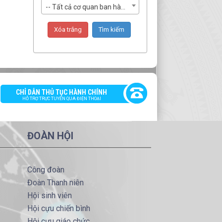
-- Tất cả cơ quan ban hành --
CHỈ DẪN THỦ TỤC HÀNH CHÍNH
HỖ TRỢ TRỰC TUYẾN QUA ĐIỆN THOẠI
ĐOÀN HỘI
Công đoàn
Đoàn Thanh niên
Hội sinh viên
Hội cựu chiến bình
Hội cựu giáo chức