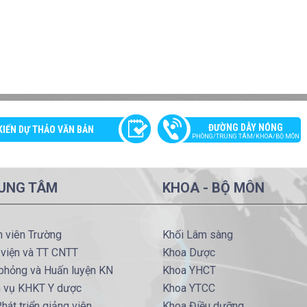
ĐƯỜNG DÂY NÓNG
KIẾN DỰ THẢO VĂN BẢN
PHÒNG/TRUNG TÂM/KHOA/BỘ MÔN
UNG TÂM
KHOA - BỘ MÔN
h viên Trường
Khối Lâm sàng
 viện và TT CNTT
Khoa Dược
phỏng và Huấn luyện KN
Khoa YHCT
h vụ KHKT Y dược
Khoa YTCC
hát triển giảng viên
Khoa Điều dưỡng