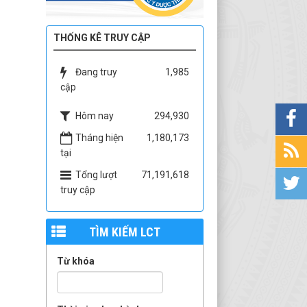
THỐNG KÊ TRUY CẬP
Đang truy
1,985
cập
Hôm nay
294,930
Tháng hiện
1,180,173
tại
Tổng lượt
71,191,618
truy cập
TÌM KIẾM LCT
Từ khóa