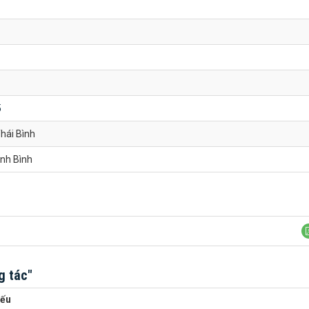
5
hái Bình
nh Bình
g tác"
yếu