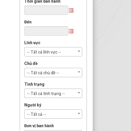
Thời gian ban hành
Đến
Lĩnh vực
-- Tất cả lĩnh vực --
Chủ đề
-- Tất cả chủ đề --
Tình trạng
-- Tất cả tình trạng --
Người ký
-- Tất cả --
Đơn vị ban hành