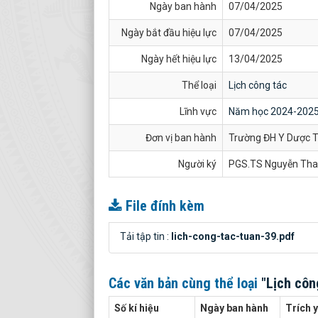
Ngày ban hành
07/04/2025
Ngày bắt đầu hiệu lực
07/04/2025
Ngày hết hiệu lực
13/04/2025
Thể loại
Lịch công tác
Lĩnh vực
Năm học 2024-202
Đơn vị ban hành
Trường ĐH Y Dược T
Người ký
PGS.TS Nguyễn Tha
File đính kèm
Tải tập tin :
lich-cong-tac-tuan-39.pdf
Các văn bản cùng thể loại
"Lịch côn
Số kí hiệu
Ngày ban hành
Trích 