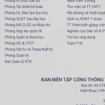
Phòng tổ chức cán bộ
Bệnh viên Trường
Phòng Tài chính kế toán
Thư viện và TT CNTT
Phòng QL Đào tạo Đại học
Mô phỏng và Huấn luy
Phòng QLĐT Sau đại học
Dịch vụ KHKT Y dược
Phòng ĐB CLGD và Khảo thí
TT Phát triển giảng viê
Phòng Hợp tác quốc tế
Nghiên cứu Dân số & 
Phòng Quản lý khoa học
Tin học ứng dụng
Phòng HC & CTCT
Trạm Y tế
Phòng Vật tư và Trang thiết bị
Phòng Quản trị
Ban Quản lý KTX
BAN BIÊN TẬP CỔNG THÔNG T
Địa chỉ: Số 37
Điện thoại: (+
E