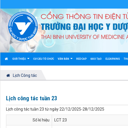
GIỚI THIỆU
CƠ CẤU TỔ CHỨC
VĂN BẢN
REDCAP
ĐÀO TẠO
ELEARNING
TH
Lịch Công tác
Lịch công tác tuần 23
Lịch công tác tuần 23 từ ngày 22/12/2025-28/12/2025
Số kí hiệu
LCT 23