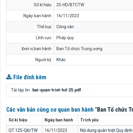
Số kí hiệu
25-HD/BTCTW
Ngày ban hành
16/11/2023
Thể loại
Công văn
Lĩnh vực
Pháp quy
Đơn vị ban hành
Ban Tổ chức Trung ương
Người ký
Khác
File đính kèm
Tải tập tin :
bai-quan-triet-hd-25.pdf
Các văn bản cùng cơ quan ban hành
"Ban Tổ chức T
Số kí hiệu
Ngày ban hành
Trích yếu
QT 125-QĐ/TW
16/11/2023
Nội dung quán triệt Quy địn