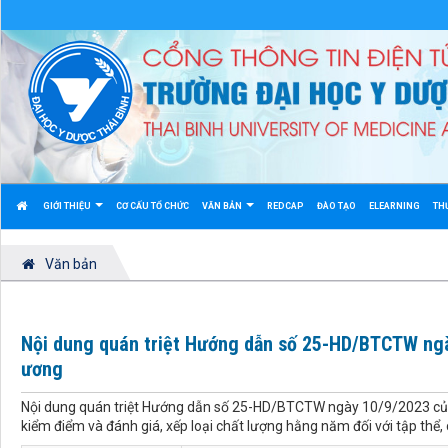
GIỚI THIỆU
CƠ CẤU TỔ CHỨC
VĂN BẢN
REDCAP
ĐÀO TẠO
ELEARNING
TH
Văn bản
Nội dung quán triệt Hướng dẫn số 25-HD/BTCTW ng
ương
Nội dung quán triệt Hướng dẫn số 25-HD/BTCTW ngày 10/9/2023 của
kiểm điểm và đánh giá, xếp loại chất lượng hằng năm đối với tập thể, 