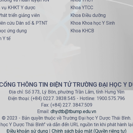
h vụ KHKT Y dược
Khoa YTCC
hát triển giảng viên
Khoa Điều dưỡng
iên cứu Dân số & PTNT
Khoa Khoa học Y Sinh
 học ứng dụng
Khoa KHCB
 Y tế
 CỔNG THÔNG TIN ĐIỆN TỬ TRƯỜNG ĐẠI HỌC Y D
Địa chỉ: Số 373, Lý Bôn, phường Trần Lãm, tỉnh Hưng Yên
Điện thoại: (+84) 0227. 3838.545 - Hotline: 1900.575.796
Fax: (+84) 227. 3847.509
Email:
dhydtb@tbump.edu.vn
© 2023 - Bản quyền thuộc về Trường Đại học Y Dược Thái Bình.
học Y Dược Thái Bình" và dẫn đến URL nguồn tin khi phát hành lại
Điều khoản sử dụng
|
Chính sách bảo mật (Quyền riêng tư)