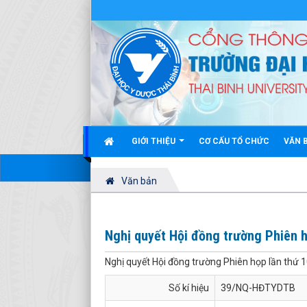
GIỚI THIỆU
CƠ CẤU TỔ CHỨC
VĂN 
Văn bản
Nghị quyết Hội đồng trường Phiên h
Nghị quyết Hội đồng trường Phiên họp lần thứ 
Số kí hiệu
39/NQ-HĐTYDTB