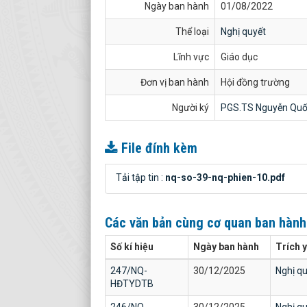
Ngày ban hành
01/08/2022
Thể loại
Nghị quyết
Lĩnh vực
Giáo dục
Đơn vị ban hành
Hội đồng trường
Người ký
PGS.TS Nguyễn Quố
File đính kèm
Tải tập tin :
nq-so-39-nq-phien-10.pdf
Các văn bản cùng cơ quan ban hàn
Số kí hiệu
Ngày ban hành
Trích 
247/NQ-
30/12/2025
Nghị qu
HĐTYDTB