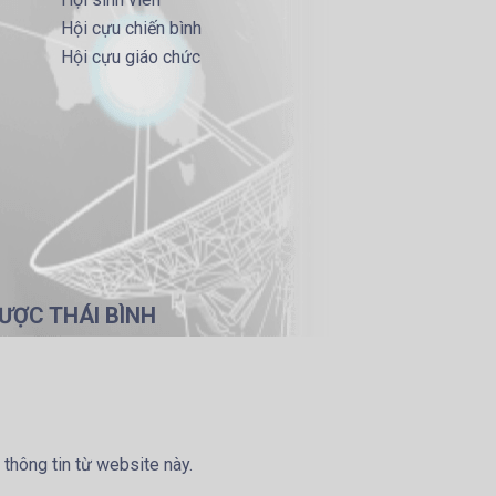
Hội cựu chiến bình
Hội cựu giáo chức
ƯỢC THÁI BÌNH
 thông tin từ website này.