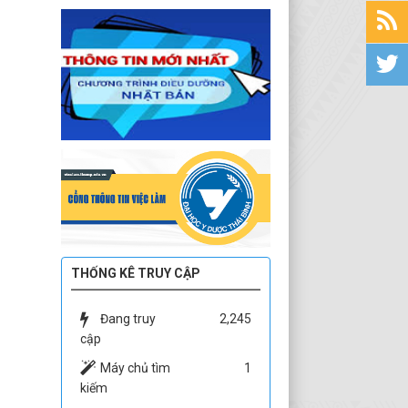
THỐNG KÊ TRUY CẬP
Đang truy
2,245
cập
Máy chủ tìm
1
kiếm