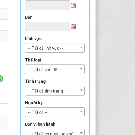
Đến
Lĩnh vực
-- Tất cả lĩnh vực --
Thể loại
-- Tất cả chủ đề --
Tình trạng
-- Tất cả tình trạng --
Người ký
-- Tất cả --
Đơn vị ban hành
-- Tất cả cơ quan ban hành --