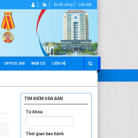
Sơ đồ cổng
Liên kết
OFFICE 365
WEB CŨ
LIÊN HỆ
TÌM KIẾM VĂN BẢN
Từ khóa
Thời gian ban hành