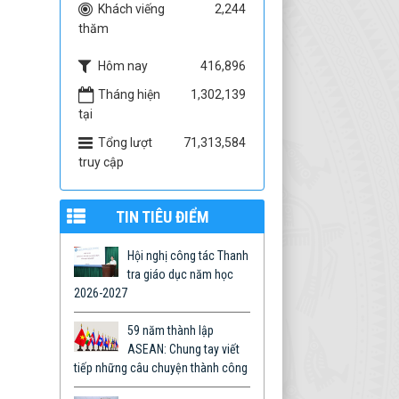
Khách viếng
2,244
thăm
Hôm nay
416,896
Tháng hiện
1,302,139
tại
Tổng lượt
71,313,584
truy cập
TIN TIÊU ĐIỂM
Hội nghị công tác Thanh
tra giáo dục năm học
2026-2027
59 năm thành lập
ASEAN: Chung tay viết
tiếp những câu chuyện thành công