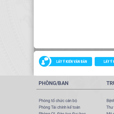
LẤY Ý KIẾN VĂN BẢN
LẤY Ý 
PHÒNG/BAN
TR
Phòng tổ chức cán bộ
Bện
Phòng Tài chính kế toán
Thư
Phòng QL Đào tạo Đại học
Mô 