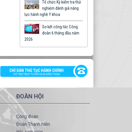
Tổ chức Kỳ kiểm tra thử
nghiệm đánh giá năng
lực hành nghề Y khoa
Sơ kết công tác Công
đoàn 6 tháng đầu năm
2026
CHỈ DẪN THỦ TỤC HÀNH CHÍNH
HỖ TRỢ TRỰC TUYẾN QUA ĐIỆN THOẠI
ĐOÀN HỘI
Công đoàn
Đoàn Thanh niên
Hội sinh viên