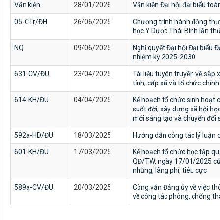
Văn kiện
28/01/2026
Văn kiện Đại hội đại biểu toà
05-CTr/ĐH
26/06/2025
Chương trình hành động thực
học Y Dược Thái Bình lần th
NQ
09/06/2025
Nghị quyết Đại hội Đại biểu 
nhiệm kỳ 2025-2030
631-CV/ĐU
23/04/2025
Tài liệu tuyên truyền về sắp
tỉnh, cấp xã và tổ chức chín
614-KH/ĐU
04/04/2025
Kế hoạch tổ chức sinh hoạt ch
suốt đời, xây dựng xã hội học
mới sáng tạo và chuyển đổi 
592a-HD/ĐU
18/03/2025
Hướng dẫn công tác lý luận 
601-KH/ĐU
17/03/2025
Kế hoạch tổ chức học tập quá
QĐ/TW, ngày 17/01/2025 của
nhũng, lãng phí, tiêu cực
589a-CV/ĐU
20/03/2025
Công văn Đảng ủy về việc thôn
về công tác phòng, chống th