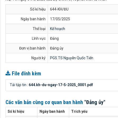
Số kí hiệu
644-KH/ĐU
Ngày ban hành
17/05/2025
Thể loại
Kế hoạch
Lĩnh vực
Đảng
Đơn vị ban hành
Đảng ủy
Người ký
PGS.TS Nguyễn Quốc Tiến
File đính kèm
Tải tập tin :
644.kh-du-ngay-17-5-2025_0001.pdf
Các văn bản cùng cơ quan ban hành
"Đảng ủy"
Số kí hiệu
Ngày ban hành
Trích yếu