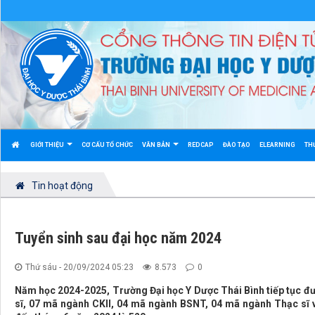
GIỚI THIỆU
CƠ CẤU TỔ CHỨC
VĂN BẢN
REDCAP
ĐÀO TẠO
ELEARNING
TH
Tin hoạt động
Tuyển sinh sau đại học năm 2024
Thứ sáu - 20/09/2024 05:23
8.573
0
Năm học 2024-2025, Trường Đại học Y Dược Thái Bình tiếp tục đư
sĩ, 07 mã ngành CKII, 04 mã ngành BSNT, 04 mã ngành Thạc sĩ v