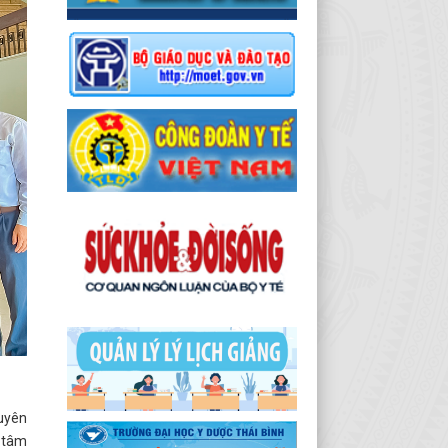
uyên
n tâm