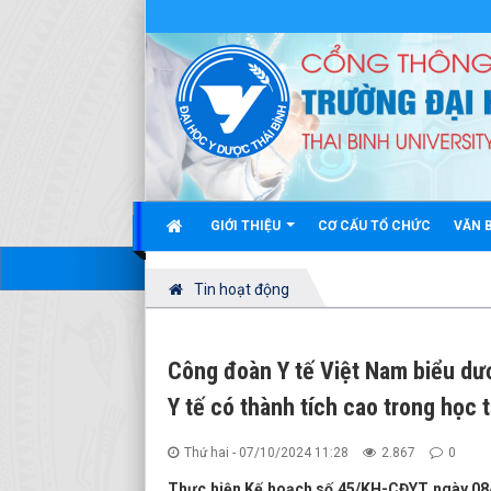
GIỚI THIỆU
CƠ CẤU TỔ CHỨC
VĂN 
Tin hoạt động
Công đoàn Y tế Việt Nam biểu dươ
Y tế có thành tích cao trong học 
Thứ hai - 07/10/2024 11:28
2.867
0
Thực hiện Kế hoạch số 45/KH-CĐYT ngày 08/8