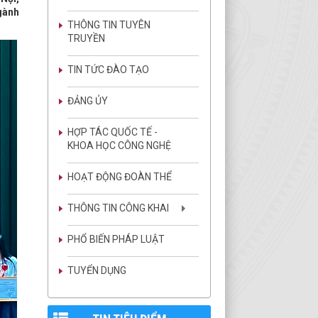
gành
THÔNG TIN TUYÊN
TRUYỀN
TIN TỨC ĐÀO TẠO
ĐẢNG ỦY
HỢP TÁC QUỐC TẾ -
KHOA HỌC CÔNG NGHỆ
HOẠT ĐỘNG ĐOÀN THỂ
THÔNG TIN CÔNG KHAI
PHỔ BIẾN PHÁP LUẬT
TUYỂN DỤNG