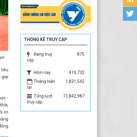
THỐNG KÊ TRUY CẬP
Đang truy
875
Nam
cập
 tiêu
Hôm nay
419,732
 giai
Tháng hiện
1,831,542
tại
Tổng lượt
71,842,987
hức -
truy cập
thời,
ỏi có
 hăng
 đóng