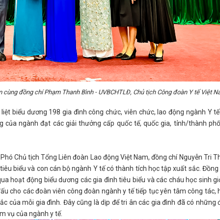
m cùng đồng chí Phạm Thanh Bình - UVBCHTLĐ, Chủ tịch Công đoàn Y tế Việt 
 liệt biểu dương 198 gia đình công chức, viên chức, lao động ngành Y tế
ng của ngành đạt các giải thưởng cấp quốc tế, quốc gia, tỉnh/thành phố
- Phó Chủ tịch Tổng Liên đoàn Lao động Việt Nam, đồng chí Nguyễn Tri T
iêu biểu và con cán bộ ngành Y tế có thành tích học tập xuất sắc. Đồng 
qua hoạt động biểu dương các gia đình tiêu biểu và các cháu học sinh gi
ấu cho các đoàn viên công đoàn ngành y tế tiếp tục yên tâm công tác,
c của mỗi gia đình. Đây cũng là dịp để tri ân các gia đình đã có những
m vụ của ngành y tế.