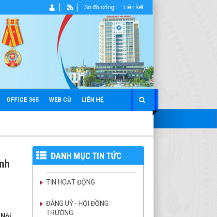
Sơ đồ cổng
Liên kết
OFFICE 365
WEB CŨ
LIÊN HỆ
DANH MỤC TIN TỨC
ành
TIN HOẠT ĐỘNG
ĐẢNG UỶ - HỘI ĐỒNG
TRƯỜNG
Nội,