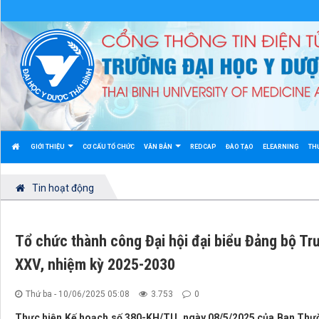
GIỚI THIỆU
CƠ CẤU TỔ CHỨC
VĂN BẢN
REDCAP
ĐÀO TẠO
ELEARNING
TH
Tin hoạt động
Tổ chức thành công Đại hội đại biểu Đảng bộ Trư
XXV, nhiệm kỳ 2025-2030
Thứ ba - 10/06/2025 05:08
3.753
0
Thực hiện Kế hoạch số 380-KH/TU, ngày 08/5/2025 của Ban Thường