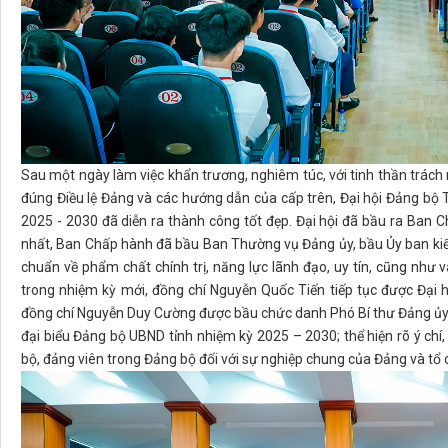
Sau một ngày làm việc khẩn trương, nghiêm túc, với tinh thần trách n
đúng Điều lệ Đảng và các hướng dẫn của cấp trên, Đại hội Đảng bộ 
2025 - 2030 đã diễn ra thành công tốt đẹp. Đại hội đã bầu ra Ban
nhất, Ban Chấp hành đã bầu Ban Thường vụ Đảng ủy, bầu Ủy ban kiểm
chuẩn về phẩm chất chính trị, năng lực lãnh đạo, uy tín, cũng như 
trong nhiệm kỳ mới, đồng chí Nguyễn Quốc Tiến tiếp tục được Đại 
đồng chí Nguyễn Duy Cường được bầu chức danh Phó Bí thư Đảng ủy k
đại biểu Đảng bộ UBND tỉnh nhiệm kỳ 2025 – 2030; thể hiện rõ ý chí,
bộ, đảng viên trong Đảng bộ đối với sự nghiệp chung của Đảng và tổ 