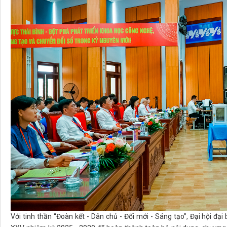
Với tinh thần “Đoàn kết - Dân chủ - Đổi mới - Sáng tạo”, Đại hội đạ