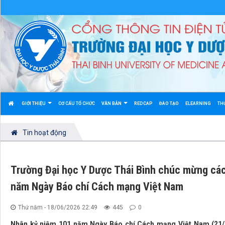
GIỚI THIỆU
CƠ CẤU TỔ CHỨC
VĂN BẢN
REDCAP
ĐÀO TẠO
ELEARNING
TH
Tin hoạt động
Trường Đại học Y Dược Thái Bình chúc mừng các
năm Ngày Báo chí Cách mạng Việt Nam
Thứ năm - 18/06/2026 22:49
445
0
Nhân kỷ niệm 101 năm Ngày Báo chí Cách mạng Việt Nam (21/6/