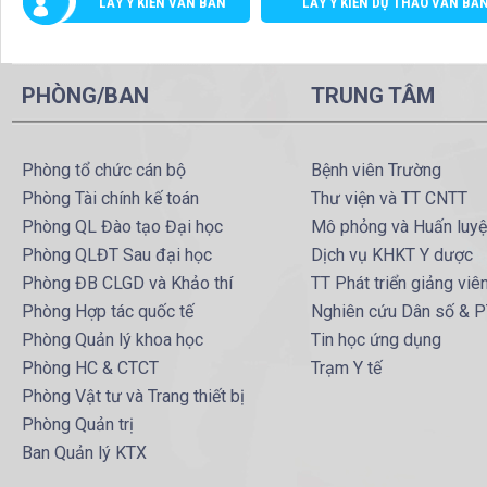
LẤY Ý KIẾN VĂN BẢN
LẤY Ý KIẾN DỰ THẢO VĂN BẢ
PHÒNG/BAN
TRUNG TÂM
Phòng tổ chức cán bộ
Bệnh viên Trường
Phòng Tài chính kế toán
Thư viện và TT CNTT
Phòng QL Đào tạo Đại học
Mô phỏng và Huấn luy
Phòng QLĐT Sau đại học
Dịch vụ KHKT Y dược
Phòng ĐB CLGD và Khảo thí
TT Phát triển giảng viê
Phòng Hợp tác quốc tế
Nghiên cứu Dân số & 
Phòng Quản lý khoa học
Tin học ứng dụng
Phòng HC & CTCT
Trạm Y tế
Phòng Vật tư và Trang thiết bị
Phòng Quản trị
Ban Quản lý KTX