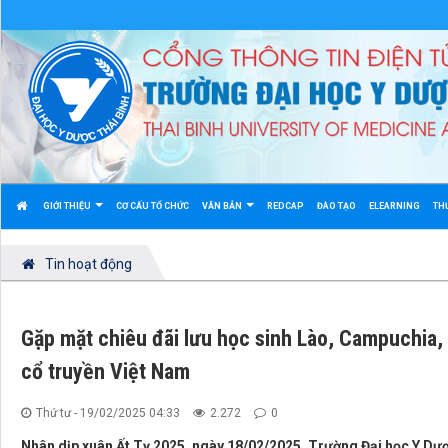
GIỚI THIỆU
CƠ CẤU TỔ CHỨC
VĂN BẢN
REDCAP
ĐÀO TẠO
ELEARNING
TH
Tin hoạt động
Gặp mặt chiêu đãi lưu học sinh Lào, Campuchia
cổ truyền Việt Nam
Thứ tư - 19/02/2025 04:33
2.272
0
Nhân dịp xuân Ất Tỵ 2025, ngày 18/02/2025, Trường Đại học Y Dượ