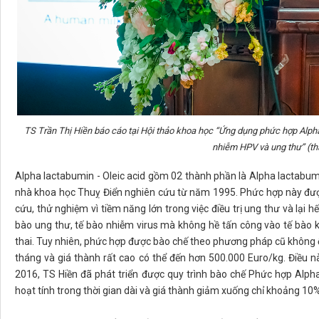
TS Trần Thị Hiền báo cáo tại Hội thảo khoa học “Ứng dụng phức hợp Alpha 
nhiễm HPV và ung thư” (t
Alpha lactabumin - Oleic acid gồm 02 thành phần là Alpha lactabum
nhà khoa học Thuỵ Điển nghiên cứu từ năm 1995. Phức hợp này được
cứu, thử nghiệm vì tiềm năng lớn trong việc điều trị ung thư và lại 
bào ung thư, tế bào nhiễm virus mà không hề tấn công vào tế bào
thai. Tuy nhiên, phức hợp được bào chế theo phương pháp cũ không ổ
tháng và giá thành rất cao có thể đến hơn 500.000 Euro/kg. Điều 
2016, TS Hiền đã phát triển được quy trình bào chế Phức hợp Alph
hoạt tính trong thời gian dài và giá thành giảm xuống chỉ khoảng 10