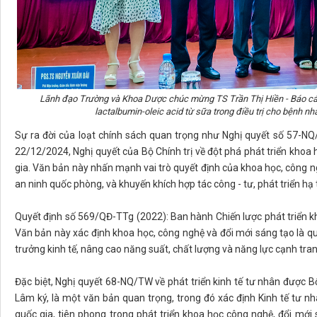
Lãnh đạo Trường và Khoa Dược chúc mừng TS Trần Thị Hiền - Báo cáo
lactalbumin-oleic acid từ sữa trong điều trị cho bệnh 
Sự ra đời của loạt chính sách quan trọng như Nghị quyết số 57-N
22/12/2024, Nghị quyết của Bộ Chính trị về đột phá phát triển khoa 
gia. Văn bản này nhấn mạnh vai trò quyết định của khoa học, công ngh
an ninh quốc phòng, và khuyến khích hợp tác công - tư, phát triển hạ 
Quyết định số 569/QĐ-TTg (2022): Ban hành Chiến lược phát triển 
Văn bản này xác định khoa học, công nghệ và đổi mới sáng tạo là q
trưởng kinh tế, nâng cao năng suất, chất lượng và năng lực cạnh tran
Đặc biệt, Nghị quyết 68-NQ/TW về phát triển kinh tế tư nhân được 
Lâm ký, là một văn bản quan trọng, trong đó xác định Kinh tế tư n
quốc gia, tiên phong trong phát triển khoa học công nghệ, đổi mới 