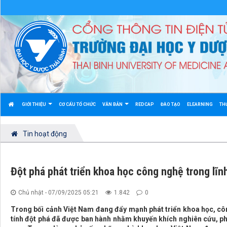
GIỚI THIỆU
CƠ CẤU TỔ CHỨC
VĂN BẢN
REDCAP
ĐÀO TẠO
ELEARNING
TH
Tin hoạt động
Đột phá phát triển khoa học công nghệ trong lĩn
Chủ nhật - 07/09/2025 05:21
1.842
0
Trong bối cảnh Việt Nam đang đẩy mạnh phát triển khoa học, cô
tính đột phá đã được ban hành nhằm khuyến khích nghiên cứu, p