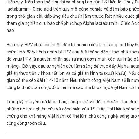
Hiện nay, trên toàn thế giới chỉ có phòng Lab của TS Hiền tại Thụy Đ
lactabumin - Oleic acid trên quy mô công nghiệp và đảm bảo phức 
trong thời gian dài, đáp ứng tiêu chuẩn làm thuốc. Rất nhiều quốc g
tham gia nghiên cứu bào chế phức hợp Alpha lactabumin - Oleic Aci
nào.
Hiện nay, HPV chưa có thuốc đặc trị, nghiên cứu lâm sàng tại Thuỵ Đ
chữa khỏi 83% bệnh nhân bị HPV sau 5-6 tháng đồng thời phức hợp
do virus HPV là nguyên nhân gây ra mụn cơm, mụn cóc, sùi mào gà,
miệng… Bởi vậy, đầu tư nghiên cứu lâm sàng để thúc đẩy Alpha lactal
giá trị thực tiễn y khoa rất lớn và cả giá trị kinh tế (xuất khẩu). N
gian có thể kéo dài từ 4-10 năm. Nếu thành công, Việt Nam sẽ là nướ
cũng là thuốc tân dược đầu tiên mà các nhà khoa học Việt Nam có thể
Trong kỷ nguyên mà khoa học, công nghệ và đổi mới sáng tạo được 
những nỗ lực nghiên cứu và cống hiến của TS Trần Thị Hiền không c
chứng cho khả năng Việt Nam có thể làm chủ công nghệ, sáng tạo và
cộng đồng toàn cầu.