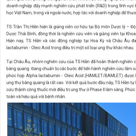
doanh nghiệp đẩy mạnh nghiên cứu phát triển (R&D) trong lĩnh vực 
học Việt Nam, trong và ngoài nước, hợp tác với doanh nghiệp để th
TS Trần Thị Hiền hiện là giảng viên cơ hữu tại Bộ môn Dược lý – 
Dược Thái Bình, đồng thời là nghiên cứu viên và giảng viên tại Kho
Hiện nay, TS Hiền và các đồng nghiệp tại Hoa Kỳ và Châu Âu 
lactabumin - Oleic Acid trong điều trị một số loại ung thư khác nhau.
Tại Châu Âu, nhóm nghiên cứu của TS Hiền đã hoàn thành nghiên cứ
bàng quang. Đang chuẩn bị các bước để tiến hành nghiên cứu lâm sà
phức hợp Alpha lactabumin - Oleic Acid (HAMLET/BAMLET) được FD
ung thư bàng quang là rất cao. Với kết quả bước đầu này, TS Hiền tự
cứu thành công thuốc mới điều trị ung thư ở Phase II lâm sàng. Phứ
toàn và hiệu quả với bệnh nhân.