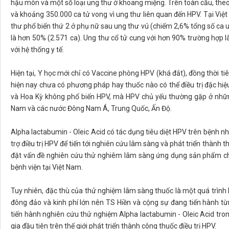
hậu môn và một số loại ung thư ở khoang miệng. Trên toàn cầu, theo
và khoảng 350.000 ca tử vong vì ung thư liên quan đến HPV. Tại Việt
thư phổ biến thứ 2 ở phụ nữ sau ung thư vú (chiếm 2,6% tổng số ca
là hơn 50% (2.571 ca). Ung thư cổ tử cung với hơn 90% trường hợp 
với hệ thống y tế.
Hiện tại, Y học mới chỉ có Vaccine phòng HPV (khá đắt), đồng thời
hiện nay chưa có phương pháp hay thuốc nào có thể điều trị đặc hi
và Hoa Kỳ không phổ biến HPV, mà HPV chủ yếu thường gặp ở những
Nam và các nước Đông Nam Á, Trung Quốc, Ấn Độ.
Alpha lactabumin - Oleic Acid có tác dụng tiêu diệt HPV trên bệnh n
trợ điều trị HPV để tiến tới nghiên cứu lâm sàng và phát triển thành
đặt vấn đề nghiên cứu thử nghiêm lâm sàng ứng dụng sản phẩm chứ
bệnh viện tại Việt Nam.
Tuy nhiên, đặc thù của thử nghiệm lâm sàng thuốc là một quá trình 
đông đảo và kinh phí lớn nên TS Hiền và cộng sự đang tiến hành từ
tiến hành nghiên cứu thử nghiệm Alpha lactabumin - Oleic Acid tr
gia đầu tiên trên thế giới phát triển thành công thuốc điều trị HPV.