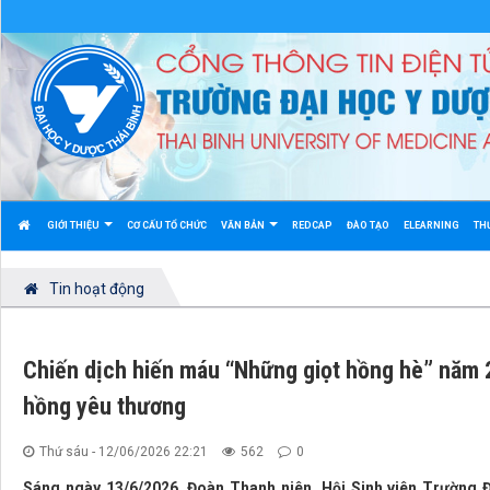
GIỚI THIỆU
CƠ CẤU TỔ CHỨC
VĂN BẢN
REDCAP
ĐÀO TẠO
ELEARNING
TH
Tin hoạt động
Chiến dịch hiến máu “Những giọt hồng hè” năm 2
hồng yêu thương
Thứ sáu - 12/06/2026 22:21
562
0
Sáng ngày 13/6/2026, Đoàn Thanh niên, Hội Sinh viên Trường 