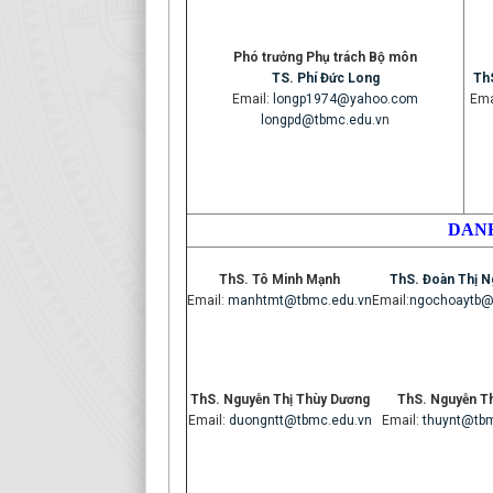
Phó trưởng Phụ trách Bộ môn
TS. Phí Đức Long
Th
Email:
longp1974@yahoo.com
Ema
longpd@tbmc.edu.v
n
DANH
ThS. Tô Minh Mạnh
ThS. Đoàn Thị 
Email:
manhtmt@tbmc.edu.vn
Email:
ngochoaytb@
ThS. Nguyễn Thị Thùy Dương
ThS
. Nguyễn T
Email:
duongntt@tbmc.edu.vn
Email:
thuynt@tbm