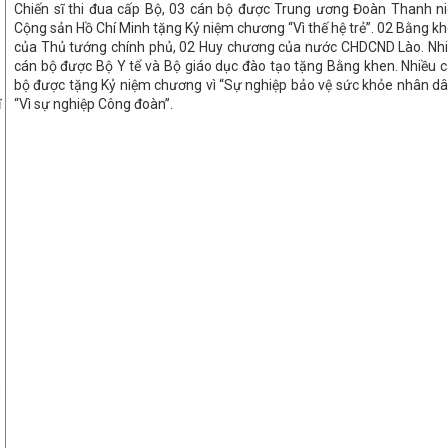
Chiến sĩ thi đua cấp Bộ, 03 cán bộ được Trung ương Đoàn Thanh n
Cộng sản Hồ Chí Minh tặng Kỷ niệm chương “Vì thế hệ trẻ”. 02 Bằng k
của Thủ tướng chính phủ, 02 Huy chương của nước CHDCND Lào. Nh
cán bộ được Bộ Y tế và Bộ giáo dục đào tạo tặng Bằng khen. Nhiều 
bộ được tặng Kỷ niệm chương vì “Sự nghiệp bảo vệ sức khỏe nhân dâ
ĩ
“Vì sự nghiệp Công đoàn”.
h