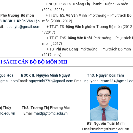
+ NGƯT. PGS.TS.
Hoàng Thị Thanh
: Trưởng Bộ môn
(2004 - 2008)
Phó trưởng Bộ môn
+ TTƯT.ThS.
Vũ Văn Minh
: Phó trưởng – Phụ trách Bộ
S.BSCKII. Khúc Văn Lập
môn (2008 - 2012)
il:
lapdhytb@gmail.com
+ TTƯT. TS.
Đặng Văn Nghiễm
: Trưởng Bộ môn (2012
1/2017)
+ TTƯT. ThS.
Đặng Văn Khôi
: Phó trưởng – Phụ trách
môn ( 2017)
+ TS.
Phí Đức Long
: Phó trưởng – Phụ trách Bộ môn
(2017 - nay)
 SÁCH CÁN BỘ BỘ MÔN NHI
Ngọc Hoa
BSCK II. Nguyễn Minh Nguyệt
ThS. Nguyễn Đức Tâm
gmail.com
Email:
nguyetnhi77tb@gmail.com
Email:
nguyenductam234@gmail.c
hị Thùy
ThS. Trương Thị Phương Mai
c.edu.vn
Email:
maittp@tbmc.edu.vn
BS. Nguyễn Tuấn Minh
Email:minhnt@tbump.edu.vn