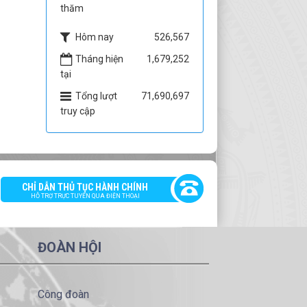
thăm
Hôm nay
526,567
Tháng hiện
1,679,252
tại
Tổng lượt
71,690,697
truy cập
CHỈ DẪN THỦ TỤC HÀNH CHÍNH
HỖ TRỢ TRỰC TUYẾN QUA ĐIỆN THOẠI
ĐOÀN HỘI
Công đoàn