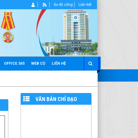
Sơ đồ cổng
Liên kết
OFFICE 365
WEB CŨ
LIÊN HỆ
VĂN BẢN CHỈ ĐẠO