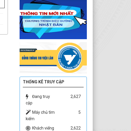
THỐNG KÊ TRUY CẬP
Đang truy
2,627
cập
Máy chủ tìm
5
kiếm
Khách viếng
2,622