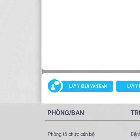
LẤY Ý KIẾN VĂN BẢN
LẤY Ý 
PHÒNG/BAN
TR
Phòng tổ chức cán bộ
Bện