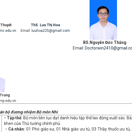
 Thuyết
ThS. Lưu Thị Hoa
mc.edu.vn
Email:
luuhoa225@gmail.com
BS.Nguyễn Đức Thắng
Email:
Doctorwin2410@gmail.c
 Trung
mp.edu.vn
án bộ đương nhiệm Bộ môn Nhi
- Tập thể
: Bộ môn liên tục đạt danh hiệu tập thể lao động xuất sắc. B
khen của Thủ tướng chính phủ.
- Cá nhân:
01 Phó giáo sư, 01 Nhà giáo ưu tú, 03 Thầy thuốc ưu tú,