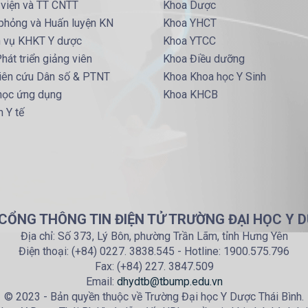
 viện và TT CNTT
Khoa Dược
phỏng và Huấn luyện KN
Khoa YHCT
h vụ KHKT Y dược
Khoa YTCC
hát triển giảng viên
Khoa Điều dưỡng
iên cứu Dân số & PTNT
Khoa Khoa học Y Sinh
 học ứng dụng
Khoa KHCB
 Y tế
 CỔNG THÔNG TIN ĐIỆN TỬ TRƯỜNG ĐẠI HỌC Y D
Địa chỉ: Số 373, Lý Bôn, phường Trần Lãm, tỉnh Hưng Yên
Điện thoại: (+84) 0227. 3838.545 - Hotline: 1900.575.796
Fax: (+84) 227. 3847.509
Email:
dhydtb@tbump.edu.vn
© 2023 - Bản quyền thuộc về Trường Đại học Y Dược Thái Bình.