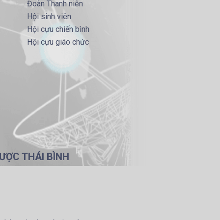
Đoàn Thanh niên
Hội sinh viên
Hội cựu chiến bình
Hội cựu giáo chức
ƯỢC THÁI BÌNH