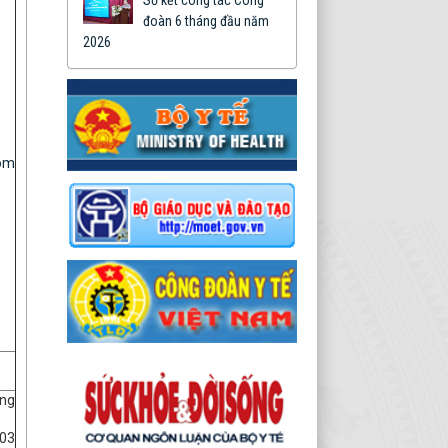
Sơ kết công tác Công
toàn quốc lần thứ XIV
đoàn 6 tháng đầu năm
Thời gian đăng: 11/03/2026
2026
lượt xem: 1193 | lượt
tải:1233
01-CT/TW
Chỉ thị của Bộ chính trị về
nghiên cứu, học tập, quán
om
triệt, tuyên truyền và triển
khai thực hiện Nghị quyết
Đại hội đại biểu toàn quốc
lần thứ XIV của Đảng
Thời gian đăng: 11/03/2026
lượt xem: 1318 | lượt tải:229
ằng
 03