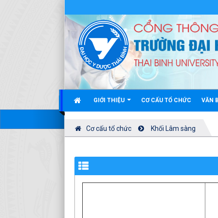
GIỚI THIỆU
CƠ CẤU TỔ CHỨC
VĂN 
Cơ cấu tổ chức
Khối Lâm sàng