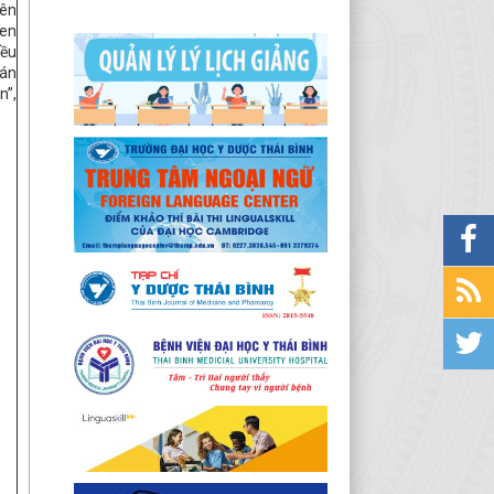
iên
hen
iều
cán
n”,