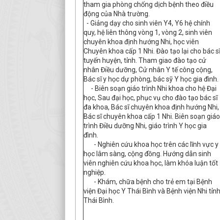
tham gia phòng chống dịch bệnh theo điều
động của Nhà trường.
- Giảng dạy cho sinh viên Y4, Y6 hệ chính
quy, hệ liên thông vòng 1, vòng 2, sinh viên
chuyên khoa định hướng Nhi, học viên
Chuyên khoa cấp 1 Nhi. Đào tạo lại cho bác s
tuyến huyện, tỉnh. Tham giao đào tạo cử
nhân Điều dưỡng, Cử nhân Y tế công cộng,
Bác sĩ y học dự phòng, bác sỹ Y học gia đình.
- Biên soạn giáo trình Nhi khoa cho hệ Đại
học, Sau đại học, phục vụ cho đào tạo bác sĩ
đa khoa, Bác sĩ chuyên khoa định hướng Nhi,
Bác sĩ chuyên khoa cấp 1 Nhi. Biên soạn giáo
trình Điều dưỡng Nhi, giáo trình Y học gia
đình.
- Nghiên cứu khoa học trên các lĩnh vực y
học lâm sàng, cộng đồng. Hướng dẫn sinh
viên nghiên cứu khoa học, làm khóa luận tốt
nghiệp.
- Khám, chữa bệnh cho trẻ em tại Bệnh
viện Đại học Y Thái Bình và Bệnh viện Nhi tỉn
Thái Bình.