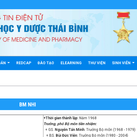
BẢN
REDCAP
ĐÀO TẠO
ELEARNING
THƯ VIỆN
SINH VIÊN
BM NHI
+Thời gian thành lập:
Năm 1968
Trưởng, phó Bộ môn tiền nhiệm:
+ GS.
Nguyễn Tấn Minh
: Trưởng Bộ môn (1968 - 1979)
+ BS.
Bùi Đức Viễn
: Trưởng Bộ môn (1980 - 2004)