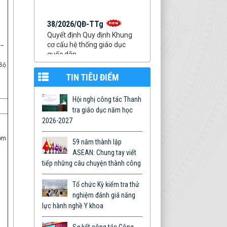
38/2026/QĐ-TTg
Quyết định Quy định Khung
cơ cấu hệ thống giáo dục
 –
quốc dân
Thời gian đăng: 06/08/2026
 Bộ
lượt xem: 9 | lượt tải:23
TIN TIÊU ĐIỂM
788/QĐ-YDTB
Quyết định về việc ban hành
Hội nghị công tác Thanh
Quy chế tuyển sinh trình độ
tra giáo dục năm học
đại học năm 2026
2026-2027
Thời gian đăng: 04/05/2026
lượt xem: 1423 | lượt tải:998
om
59 năm thành lập
99/TB-YDTB
ASEAN: Chung tay viết
Lịch tiếp công dân định kỳ
tiếp những câu chuyện thành công
của Lãnh đạo Trường năm
2026
Tổ chức Kỳ kiểm tra thử
Thời gian đăng: 28/01/2026
nghiệm đánh giá năng
lượt xem: 1120 | lượt tải:290
lực hành nghề Y khoa
Văn kiện
Văn kiện Đại hội đại biểu