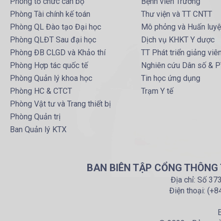
Phòng tổ chức cán bộ
Bệnh viên Trường
Phòng Tài chính kế toán
Thư viện và TT CNTT
Phòng QL Đào tạo Đại học
Mô phỏng và Huấn luy
Phòng QLĐT Sau đại học
Dịch vụ KHKT Y dược
Phòng ĐB CLGD và Khảo thí
TT Phát triển giảng viê
Phòng Hợp tác quốc tế
Nghiên cứu Dân số & 
Phòng Quản lý khoa học
Tin học ứng dụng
Phòng HC & CTCT
Trạm Y tế
Phòng Vật tư và Trang thiết bị
Phòng Quản trị
Ban Quản lý KTX
BAN BIÊN TẬP CỔNG THÔNG T
Địa chỉ: Số 37
Điện thoại: (+
E