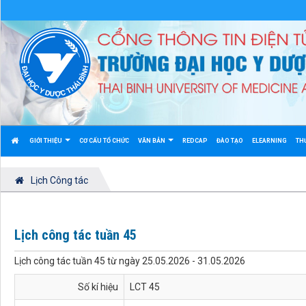
GIỚI THIỆU
CƠ CẤU TỔ CHỨC
VĂN BẢN
REDCAP
ĐÀO TẠO
ELEARNING
TH
Lịch Công tác
Lịch công tác tuần 45
Lịch công tác tuần 45 từ ngày 25.05.2026 - 31.05.2026
Số kí hiệu
LCT 45