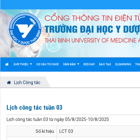
GIỚI THIỆU
CƠ CẤU TỔ CHỨC
VĂN BẢN
REDCAP
ĐÀO TẠO
ELEARNING
TH
Lịch Công tác
Lịch công tác tuần 03
Lịch công tác tuần 03 từ ngày 05/8/2025-10/8/2025
Số kí hiệu
LCT 03