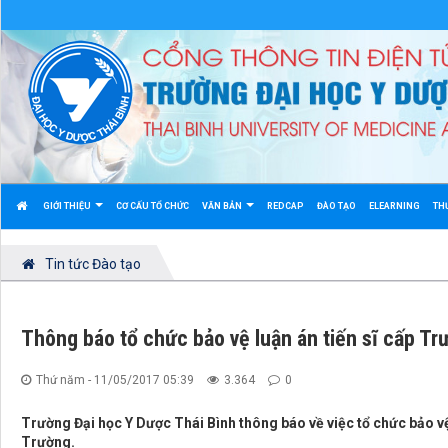
GIỚI THIỆU
CƠ CẤU TỔ CHỨC
VĂN BẢN
REDCAP
ĐÀO TẠO
ELEARNING
TH
Tin tức Đào tạo
Thông báo tổ chức bảo vệ luận án tiến sĩ cấp 
Thứ năm - 11/05/2017 05:39
3.364
0
Trường Đại học Y Dược Thái Bình thông báo về việc tổ chức bảo v
Trường.