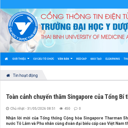
GIỚI THIỆU
CƠ CẤU TỔ CHỨC
VĂN BẢN
REDCAP
ĐÀO TẠO
ELEARNING
TH
Tin hoạt động
Toàn cảnh chuyến thăm Singapore của Tổng Bí t
Chủ nhật - 31/05/2026 08:51
450
0
Nhận lời mời của Tổng thống Cộng hòa Singapore Tharman Sh
nước Tô Lâm và Phu nhân cùng đoàn đại biểu cấp cao Việt Nam t