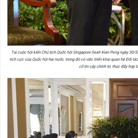
Tại cuộc hội kiến Chủ tịch Quốc hội Singapore Seah Kian Peng ngày 30/5
tích cực của Quốc hội hai nước, trong đó có việc triển khai quan hệ Đối t
cố tin cậy chính trị, thúc đẩy hợp 