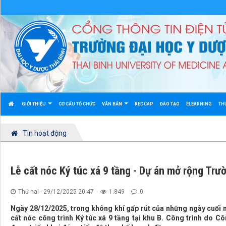
GIỚI THIỆU
CƠ CẤU TỔ CHỨC
VĂN BẢN
REDCAP
ĐÀO TẠO
ELEARNING
TH
Tin hoạt động
Lễ cất nóc Ký túc xá 9 tầng - Dự án mở rộng Trườ
Thứ hai - 29/12/2025 20:47
1.849
0
Ngày 28/12/2025, trong không khí gấp rút của những ngày cuối 
cất nóc công trình Ký túc xá 9 tầng tại khu B. Công trình do 