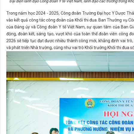
Đại diện lãnh đạo Công đoàn Y tế Việt Nam, lãnh đạo các trường trong Khối
Trong năm học 2024 - 2025, Công đoàn Trường Đại học Y Dược Thái 
vào kết quả công tác công đoàn của Khối thi đua. Ban Thường vụ Côn
của Đảng ủy và Công đoàn Y tế Việt Nam, sự quan tâm của Ban Giá
động, đoàn kết, sáng tạo, vượt khó của toàn thể đoàn viên công 
2026 sẽ tiếp tục đạt được nhiều thành công mới, khẳng định vai trò,
và phát triển Nhà trường, cũng như vai trò Khối trưởng Khối thi đua s