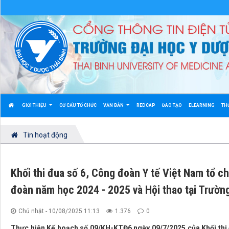
GIỚI THIỆU
CƠ CẤU TỔ CHỨC
VĂN BẢN
REDCAP
ĐÀO TẠO
ELEARNING
TH
Tin hoạt động
Khối thi đua số 6, Công đoàn Y tế Việt Nam tổ c
đoàn năm học 2024 - 2025 và Hội thao tại Trườn
Chủ nhật - 10/08/2025 11:13
1.376
0
Thực hiện Kế hoạch số 09/KH-KTĐ6 ngày 09/7/2025 của Khối thi đ