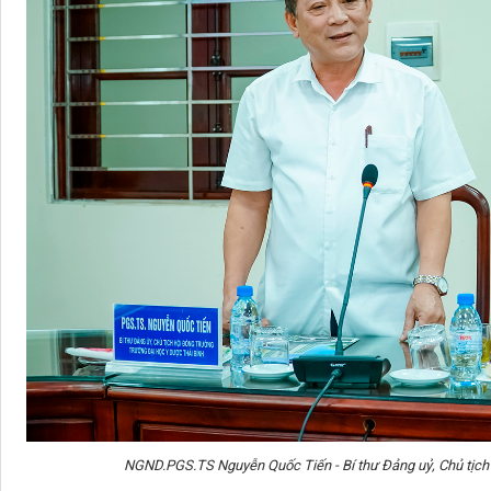
NGND.PGS.TS Nguyễn Quốc Tiến - Bí thư Đảng uỷ, Chủ tịch 