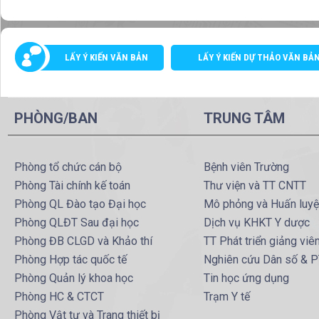
LẤY Ý KIẾN VĂN BẢN
LẤY Ý KIẾN DỰ THẢO VĂN BẢ
PHÒNG/BAN
TRUNG TÂM
Phòng tổ chức cán bộ
Bệnh viên Trường
Phòng Tài chính kế toán
Thư viện và TT CNTT
Phòng QL Đào tạo Đại học
Mô phỏng và Huấn luy
Phòng QLĐT Sau đại học
Dịch vụ KHKT Y dược
Phòng ĐB CLGD và Khảo thí
TT Phát triển giảng viê
Phòng Hợp tác quốc tế
Nghiên cứu Dân số & 
Phòng Quản lý khoa học
Tin học ứng dụng
Phòng HC & CTCT
Trạm Y tế
Phòng Vật tư và Trang thiết bị