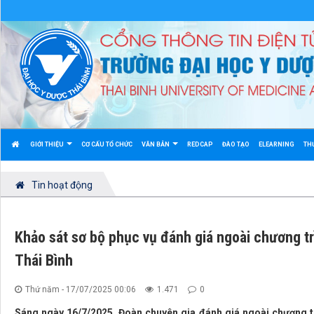
GIỚI THIỆU
CƠ CẤU TỔ CHỨC
VĂN BẢN
REDCAP
ĐÀO TẠO
ELEARNING
TH
Tin hoạt động
Khảo sát sơ bộ phục vụ đánh giá ngoài chương tr
Thái Bình
Thứ năm - 17/07/2025 00:06
1.471
0
Sáng ngày 16/7/2025, Đoàn chuyên gia đánh giá ngoài chương t