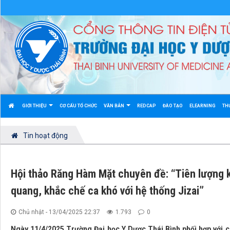
GIỚI THIỆU
CƠ CẤU TỔ CHỨC
VĂN BẢN
REDCAP
ĐÀO TẠO
ELEARNING
TH
Tin hoạt động
Hội thảo Răng Hàm Mặt chuyên đề: “Tiên lượng kế
quang, khắc chế ca khó với hệ thống Jizai”
Chủ nhật - 13/04/2025 22:37
1.793
0
Ngày 11/4/2025 Trường Đại học Y Dược Thái Bình phối hợp với 