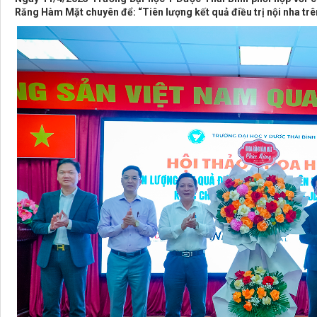
Răng Hàm Mặt chuyên để: “Tiên lượng kết quả điều trị nội nha trê