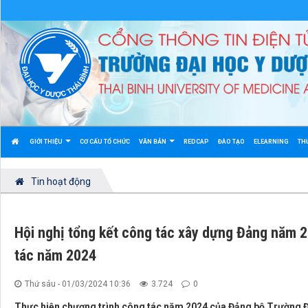
GIỚI THIỆU
CƠ CẤU TỔ CHỨC
VĂN BẢN
REDCAP
ĐÀO TẠO
ELEARNING
TH
Tin hoạt động
Hội nghị tổng kết công tác xây dựng Đảng năm 
tác năm 2024
Thứ sáu - 01/03/2024 10:36
3.724
0
Thực hiện chương trình công tác năm 2024 của Đảng bộ Trường Đạ