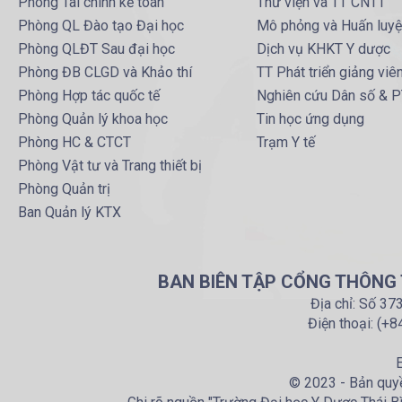
Phòng Tài chính kế toán
Thư viện và TT CNTT
Phòng QL Đào tạo Đại học
Mô phỏng và Huấn luy
Phòng QLĐT Sau đại học
Dịch vụ KHKT Y dược
Phòng ĐB CLGD và Khảo thí
TT Phát triển giảng viê
Phòng Hợp tác quốc tế
Nghiên cứu Dân số & 
Phòng Quản lý khoa học
Tin học ứng dụng
Phòng HC & CTCT
Trạm Y tế
Phòng Vật tư và Trang thiết bị
Phòng Quản trị
Ban Quản lý KTX
BAN BIÊN TẬP CỔNG THÔNG T
Địa chỉ: Số 37
Điện thoại: (+
E
© 2023 - Bản quyề