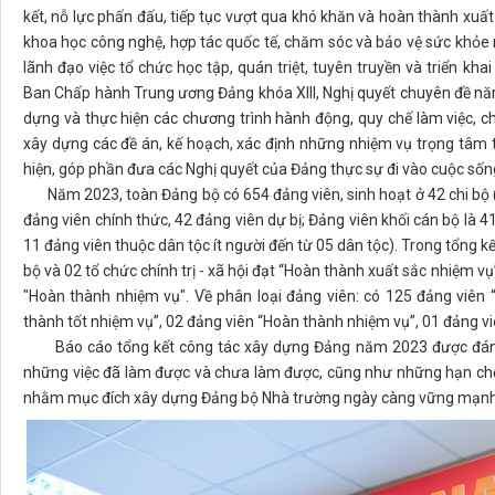
kết, nỗ lực phấn đấu, tiếp tục vượt qua khó khăn và hoàn thành xuất s
khoa học công nghệ, hợp tác quốc tế, chăm sóc và bảo vệ sức khỏe
lãnh đạo việc tổ chức học tập, quán triệt, tuyên truyền và triển kha
Ban Chấp hành Trung ương Đảng khóa XIII, Nghị quyết chuyên đề năm
dựng và thực hiện các chương trình hành động, quy chế làm việc, 
xây dựng các đề án, kế hoạch, xác định những nhiệm vụ trọng tâm 
hiện, góp phần đưa các Nghị quyết của Đảng thực sự đi vào cuộc sốn
Năm 2023, toàn Đảng bộ có 654 đảng viên, sinh hoạt ở 42 chi bộ (tr
đảng viên chính thức, 42 đảng viên dự bị; Đảng viên khối cán bộ là 41
11 đảng viên thuộc dân tộc ít người đến từ 05 dân tộc). Trong tổng 
bộ và 02 tổ chức chính trị - xã hội đạt “Hoàn thành xuất sắc nhiệm vụ
"Hoàn thành nhiệm vụ". Về phân loại đảng viên: có 125 đảng viên
thành tốt nhiệm vụ”, 02 đảng viên “Hoàn thành nhiệm vụ”, 01 đảng v
Báo cáo tổng kết công tác xây dựng Đảng năm 2023 được đánh g
những việc đã làm được và chưa làm được, cũng như những hạn chế c
nhằm mục đích xây dựng Đảng bộ Nhà trường ngày càng vững mạnh