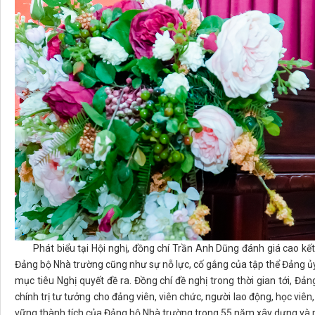
Phát biểu tại Hội nghị, đồng chí Trần Anh Dũng đánh giá cao kế
Đảng bộ Nhà trường cũng như sự nỗ lực, cố gắng của tập thể Đảng ủy 
mục tiêu Nghị quyết đề ra. Đồng chí đề nghị trong thời gian tới, Đả
chính trị tư tưởng cho đảng viên, viên chức, người lao động, học viên, 
vững thành tích của Đảng bộ Nhà trường trong 55 năm xây dựng và p