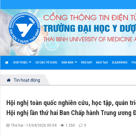
GIỚI THIỆU
CƠ CẤU TỔ CHỨC
VĂN BẢN
REDCAP
ĐÀO TẠO
ELEARNING
TH
Tin hoạt động
Hội nghị toàn quốc nghiên cứu, học tập, quán tri
Hội nghị lần thứ hai Ban Chấp hành Trung ương 
Thứ hai - 13/04/2026 00:04
1.250
0