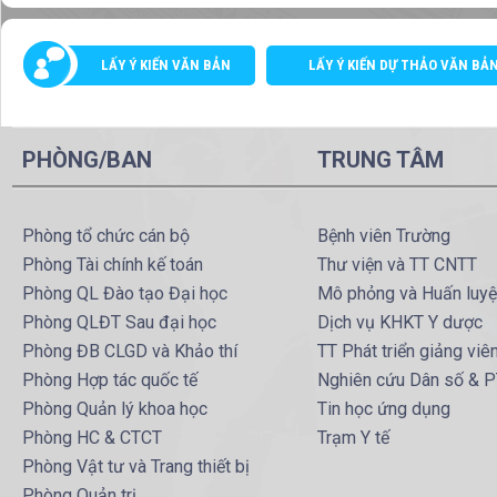
LẤY Ý KIẾN VĂN BẢN
LẤY Ý KIẾN DỰ THẢO VĂN BẢ
PHÒNG/BAN
TRUNG TÂM
Phòng tổ chức cán bộ
Bệnh viên Trường
Phòng Tài chính kế toán
Thư viện và TT CNTT
Phòng QL Đào tạo Đại học
Mô phỏng và Huấn luy
Phòng QLĐT Sau đại học
Dịch vụ KHKT Y dược
Phòng ĐB CLGD và Khảo thí
TT Phát triển giảng viê
Phòng Hợp tác quốc tế
Nghiên cứu Dân số & 
Phòng Quản lý khoa học
Tin học ứng dụng
Phòng HC & CTCT
Trạm Y tế
Phòng Vật tư và Trang thiết bị
Phòng Quản trị