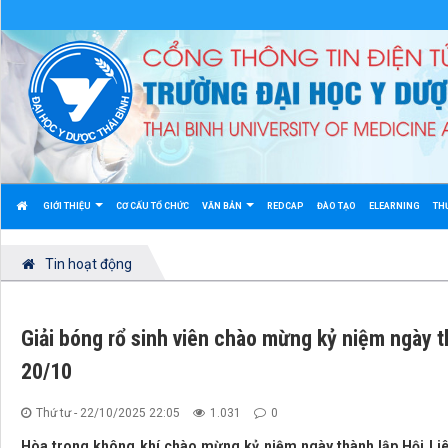
GIỚI THIỆU
CƠ CẤU TỔ CHỨC
VĂN BẢN
REDCAP
ĐÀO TẠO
ELEARNING
TH
Tin hoạt động
Giải bóng rổ sinh viên chào mừng kỷ niệm ngày t
20/10
Thứ tư - 22/10/2025 22:05
1.031
0
Hòa trong không khí chào mừng kỷ niệm ngày thành lập Hội Liê