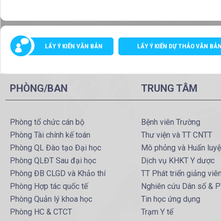
LẤY Ý KIẾN VĂN BẢN
LẤY Ý KIẾN DỰ THẢO VĂN BẢ
PHÒNG/BAN
TRUNG TÂM
Phòng tổ chức cán bộ
Bệnh viên Trường
Phòng Tài chính kế toán
Thư viện và TT CNTT
Phòng QL Đào tạo Đại học
Mô phỏng và Huấn luy
Phòng QLĐT Sau đại học
Dịch vụ KHKT Y dược
Phòng ĐB CLGD và Khảo thí
TT Phát triển giảng viê
Phòng Hợp tác quốc tế
Nghiên cứu Dân số & 
Phòng Quản lý khoa học
Tin học ứng dụng
Phòng HC & CTCT
Trạm Y tế