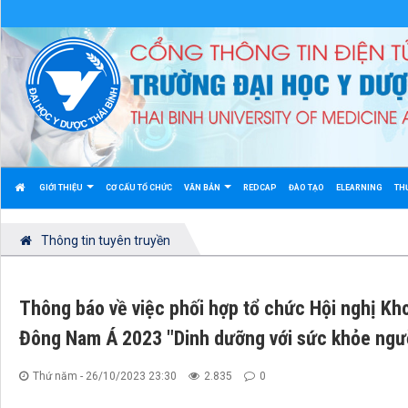
GIỚI THIỆU
CƠ CẤU TỔ CHỨC
VĂN BẢN
REDCAP
ĐÀO TẠO
ELEARNING
TH
Thông tin tuyên truyền
Thông báo về việc phối hợp tổ chức Hội nghị Kh
Đông Nam Á 2023 "Dinh dưỡng với sức khỏe ngườ
Thứ năm - 26/10/2023 23:30
2.835
0