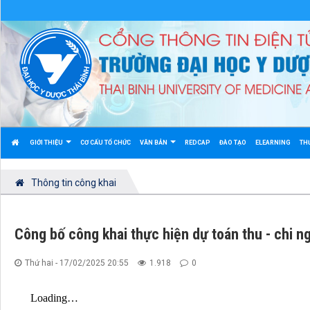
GIỚI THIỆU
CƠ CẤU TỔ CHỨC
VĂN BẢN
REDCAP
ĐÀO TẠO
ELEARNING
TH
Thông tin công khai
Công bố công khai thực hiện dự toán thu - chi 
Thứ hai - 17/02/2025 20:55
1.918
0