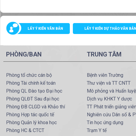
LẤY Ý KIẾN VĂN BẢN
LẤY Ý KIẾN DỰ THẢO VĂN BẢ
PHÒNG/BAN
TRUNG TÂM
Phòng tổ chức cán bộ
Bệnh viên Trường
Phòng Tài chính kế toán
Thư viện và TT CNTT
Phòng QL Đào tạo Đại học
Mô phỏng và Huấn luy
Phòng QLĐT Sau đại học
Dịch vụ KHKT Y dược
Phòng ĐB CLGD và Khảo thí
TT Phát triển giảng viê
Phòng Hợp tác quốc tế
Nghiên cứu Dân số & 
Phòng Quản lý khoa học
Tin học ứng dụng
Phòng HC & CTCT
Trạm Y tế