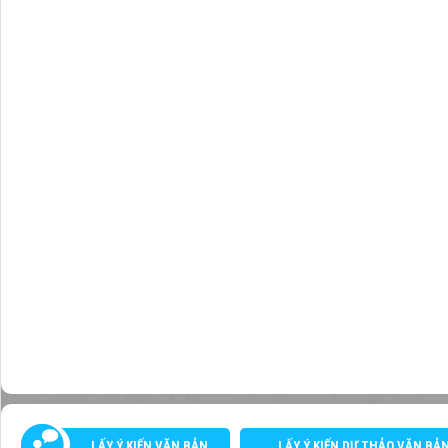
LẤY Ý KIẾN VĂN BẢN
LẤY Ý KIẾN DỰ THẢO VĂN BẢ