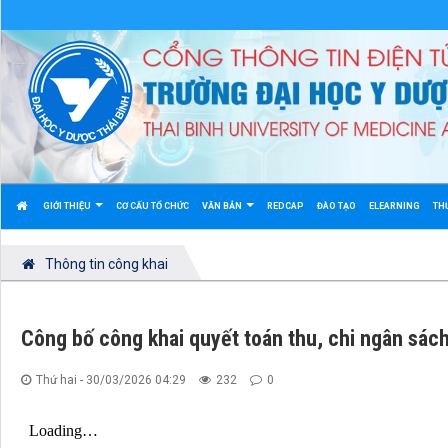
GIỚI THIỆU
CƠ CẤU TỔ CHỨC
VĂN BẢN
REDCAP
ĐÀO TẠO
ELEARNING
TH
Thông tin công khai
Công bố công khai quyết toán thu, chi ngân sá
Thứ hai - 30/03/2026 04:29
232
0