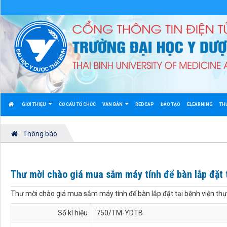
GIỚI THIỆU
CƠ CẤU TỔ CHỨC
VĂN BẢN
REDCAP
ĐÀO TẠO
ELEARNING
TH
Thông báo
Thư mời chào giá mua sắm máy tính để bàn lắp đặt 
Thư mời chào giá mua sắm máy tính để bàn lắp đặt tại bệnh viện th
Số kí hiệu
750/TM-YDTB