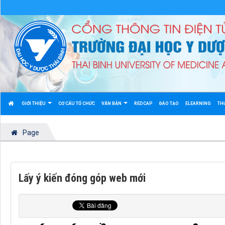
GIỚI THIỆU
CƠ CẤU TỔ CHỨC
VĂN BẢN
REDCAP
ĐÀO TẠO
ELEARNING
TH
Page
Lấy ý kiến đóng góp web mới