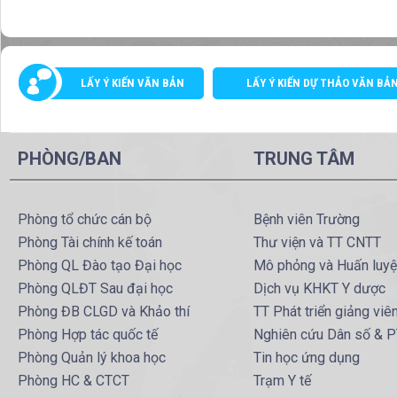
LẤY Ý KIẾN VĂN BẢN
LẤY Ý KIẾN DỰ THẢO VĂN BẢ
PHÒNG/BAN
TRUNG TÂM
Phòng tổ chức cán bộ
Bệnh viên Trường
Phòng Tài chính kế toán
Thư viện và TT CNTT
Phòng QL Đào tạo Đại học
Mô phỏng và Huấn luy
Phòng QLĐT Sau đại học
Dịch vụ KHKT Y dược
Phòng ĐB CLGD và Khảo thí
TT Phát triển giảng viê
Phòng Hợp tác quốc tế
Nghiên cứu Dân số & 
Phòng Quản lý khoa học
Tin học ứng dụng
Phòng HC & CTCT
Trạm Y tế