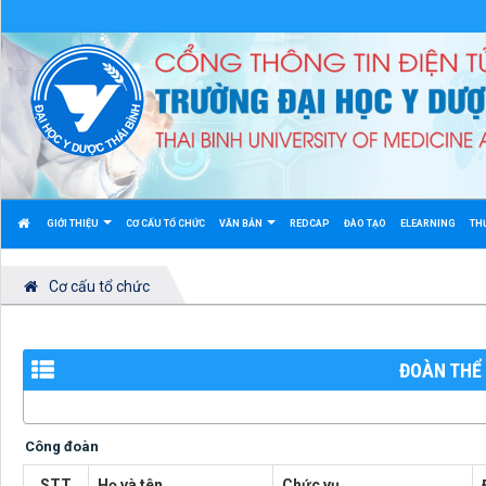
GIỚI THIỆU
CƠ CẤU TỔ CHỨC
VĂN BẢN
REDCAP
ĐÀO TẠO
ELEARNING
TH
Cơ cấu tổ chức
ĐOÀN THỂ
Công đoàn
STT
Họ và tên
Chức vụ