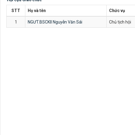
STT
Họ và tên
Chức vụ
1
NGƯT.BSCKII Nguyễn Văn Sái
Chủ tịch hội