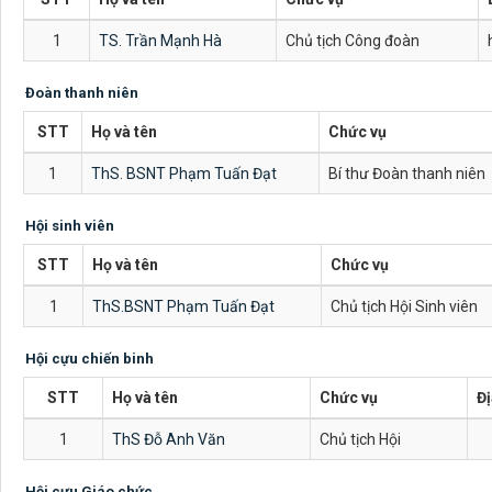
1
TS. Trần Mạnh Hà
Chủ tịch Công đoàn
Đoàn thanh niên
STT
Họ và tên
Chức vụ
1
ThS. BSNT Phạm Tuấn Đạt
Bí thư Đoàn thanh niên
Hội sinh viên
STT
Họ và tên
Chức vụ
1
ThS.BSNT Phạm Tuấn Đạt
Chủ tịch Hội Sinh viên
Hội cựu chiến binh
STT
Họ và tên
Chức vụ
Đị
1
ThS Đỗ Anh Văn
Chủ tịch Hội
Hội cựu Giáo chức