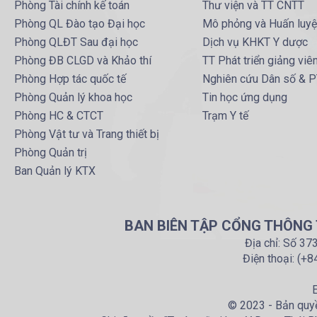
Phòng Tài chính kế toán
Thư viện và TT CNTT
Phòng QL Đào tạo Đại học
Mô phỏng và Huấn luy
Phòng QLĐT Sau đại học
Dịch vụ KHKT Y dược
Phòng ĐB CLGD và Khảo thí
TT Phát triển giảng viê
Phòng Hợp tác quốc tế
Nghiên cứu Dân số & 
Phòng Quản lý khoa học
Tin học ứng dụng
Phòng HC & CTCT
Trạm Y tế
Phòng Vật tư và Trang thiết bị
Phòng Quản trị
Ban Quản lý KTX
BAN BIÊN TẬP CỔNG THÔNG T
Địa chỉ: Số 37
Điện thoại: (+
E
© 2023 - Bản quyề