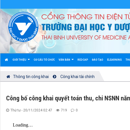
GIỚI THIỆU
CƠ CẤU TỔ CHỨC
VĂN BẢN
REDCAP
ĐÀO TẠO
ELEARNING
TH
Thông tin công khai
Công khai tài chính
Công bố công khai quyết toán thu, chi NSNN nă
Thứ tư - 20/11/2024 02:47
719
0