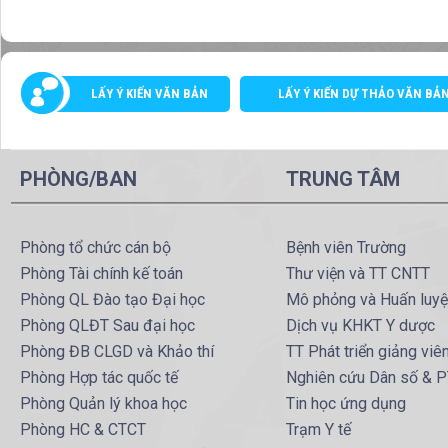
LẤY Ý KIẾN VĂN BẢN
LẤY Ý KIẾN DỰ THẢO VĂN BẢ
PHÒNG/BAN
TRUNG TÂM
Phòng tổ chức cán bộ
Bệnh viên Trường
Phòng Tài chính kế toán
Thư viện và TT CNTT
Phòng QL Đào tạo Đại học
Mô phỏng và Huấn luy
Phòng QLĐT Sau đại học
Dịch vụ KHKT Y dược
Phòng ĐB CLGD và Khảo thí
TT Phát triển giảng viê
Phòng Hợp tác quốc tế
Nghiên cứu Dân số & 
Phòng Quản lý khoa học
Tin học ứng dụng
Phòng HC & CTCT
Trạm Y tế