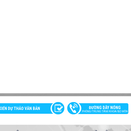
ĐƯỜNG DÂY NÓNG
KIẾN DỰ THẢO VĂN BẢN
PHÒNG/TRUNG TÂM/KHOA/BỘ MÔN