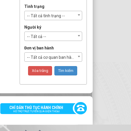
Tình trạng
-- Tất cả tình trạng --
Người ký
-- Tất cả --
Đơn vị ban hành
-- Tất cả cơ quan ban hành --
CHỈ DẪN THỦ TỤC HÀNH CHÍNH
HỖ TRỢ TRỰC TUYẾN QUA ĐIỆN THOẠI