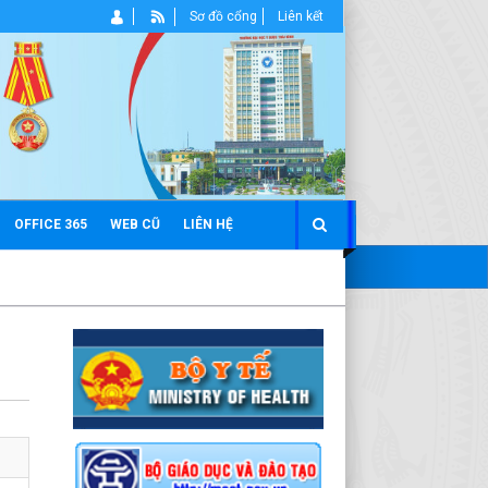
Sơ đồ cổng
Liên kết
OFFICE 365
WEB CŨ
LIÊN HỆ