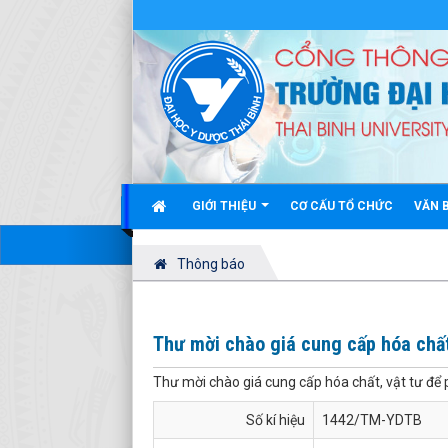
GIỚI THIỆU
CƠ CẤU TỔ CHỨC
VĂN 
Thông báo
Thư mời chào giá cung cấp hóa chất
Thư mời chào giá cung cấp hóa chất, vật tư đ
Số kí hiệu
1442/TM-YDTB