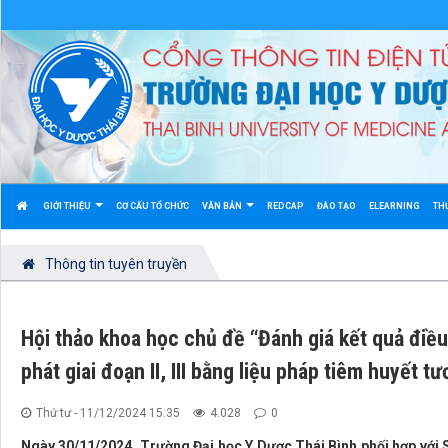
GIỚI THIỆU
CƠ CẤU TỔ CHỨC
VĂN BẢN
REDCAP
ĐÀO TẠO
ELEARNING
TH
Thông tin tuyên truyền
Hội thảo khoa học chủ đề “Đánh giá kết quả điều
phát giai đoạn II, III bằng liệu pháp tiêm huyết t
Thứ tư - 11/12/2024 15:35
4.028
0
Ngày 30/11/2024, Trường Đại học Y Dược Thái Bình phối hợp với 