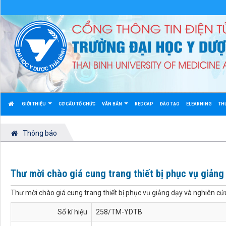
GIỚI THIỆU
CƠ CẤU TỔ CHỨC
VĂN BẢN
REDCAP
ĐÀO TẠO
ELEARNING
TH
Thông báo
Thư mời chào giá cung trang thiết bị phục vụ giảng
Thư mời chào giá cung trang thiết bị phục vụ giảng dạy và nghiên c
Số kí hiệu
258/TM-YDTB