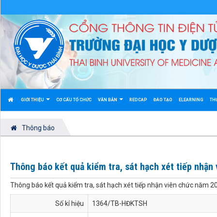
GIỚI THIỆU
CƠ CẤU TỔ CHỨC
VĂN BẢN
REDCAP
ĐÀO TẠO
ELEARNING
TH
Thông báo
Thông báo kết quả kiểm tra, sát hạch xét tiếp nhận
Thông báo kết quả kiểm tra, sát hạch xét tiếp nhận viên chức năm 2
Số kí hiệu
1364/TB-HĐKTSH