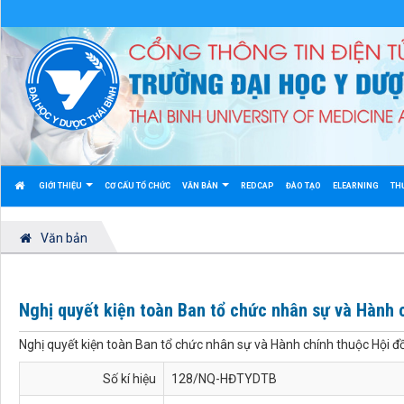
GIỚI THIỆU
CƠ CẤU TỔ CHỨC
VĂN BẢN
REDCAP
ĐÀO TẠO
ELEARNING
TH
Văn bản
Nghị quyết kiện toàn Ban tổ chức nhân sự và Hành 
Nghị quyết kiện toàn Ban tổ chức nhân sự và Hành chính thuộc Hội 
Số kí hiệu
128/NQ-HĐTYDTB