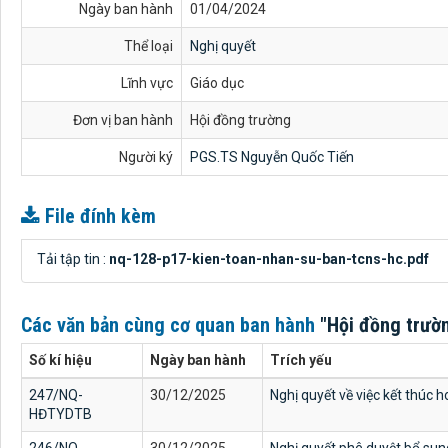
Ngày ban hành
01/04/2024
Thể loại
Nghị quyết
Lĩnh vực
Giáo dục
Đơn vị ban hành
Hội đồng trường
Người ký
PGS.TS Nguyễn Quốc Tiến
File đính kèm
Tải tập tin :
nq-128-p17-kien-toan-nhan-su-ban-tcns-hc.pdf
Các văn bản cùng cơ quan ban hành
"Hội đồng trườ
Số kí hiệu
Ngày ban hành
Trích yếu
247/NQ-
30/12/2025
Nghị quyết về việc kết thúc
HĐTYDTB